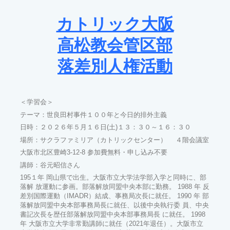
カトリック大阪
高松教会管区部
落差別人権活動
センター
＜学習会＞
テーマ：世良田村事件１００年と今日的排外主義
日時：２０２６年５月１６日(土)１３：３０～１６：３０
場所：サクラファミリア（カトリックセンター） ４階会議室
大阪市北区豊崎3-12-8 参加費無料・申し込み不要
講師：谷元昭信さん
195１年 岡山県で出生。大阪市立大学法学部入学と同時に、部
落解 放運動に参画。部落解放同盟中央本部に勤務。 1988 年 反
差別国際運動（IMADR）結成、事務局次長に就任。 1990 年 部
落解放同盟中央本部事務局長に就任、以後中央執行委 員、中央
書記次長を歴任部落解放同盟中央本部事務局長 に就任。 1998
年 大阪市立大学非常勤講師に就任（2021年退任）。大阪市立