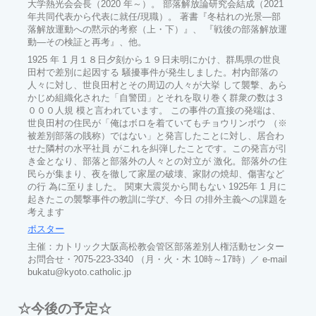
大学熱光会会長（2020 年～）。 部落解放論研究会結成（2021
年共同代表から代表に就任/現職）。 著書『冬枯れの光景―部
落解放運動への黙示的考察（上・下）』、 『戦後の部落解放運
動―その検証と再考』、他。
1925 年 1 月１８日夕刻から１９日未明にかけ、群馬県の世良
田村で差別に起因する 騒擾事件が発生しました。村内部落の
人々に対し、世良田村とその周辺の人々が大挙 して襲撃、あら
かじめ組織化された「自警団」とそれを取り巻く群衆の数は３
０００人規 模と言われています。 この事件の直接の発端は、
世良田村の住民が「俺はボロを着ていてもチョウリンボウ （※
被差別部落の賎称）ではない」と発言したことに対し、居合わ
せた隣村の水平社員 がこれを糾弾したことです。この発言が引
き金となり、部落と部落外の人々との対立が 激化。部落外の住
民らが集まり、夜を徹して家屋の破壊、家財の焼却、傷害など
の行 為に至りました。 関東大震災から間もない 1925年 1 月に
起きたこの襲撃事件の教訓に学び、今日 の排外主義への課題を
考えます
ポスター
主催：カトリック大阪高松教会管区部落差別人権活動センター
お問合せ・?075-223-3340 （月・火・木 10時～17時）／ e-mail
bukatu@kyoto.catholic.jp
☆今後の予定☆